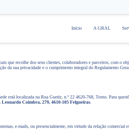
Início
A GRAL
Ser
s que recolhe dos seus clientes, colaboradores e parceiros, com o obje
ão da sua privacidade e o cumprimento integral do Regulamento Geral
ede está localizada na Rua Guetiz, n.º 22 4620-768, Torno. Para quest
. Leonardo Coimbra, 279, 4610-105 Felgueiras
.
emas, e-mails, ou presencialmente, em virtude da relação comercial est