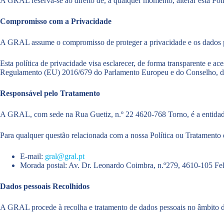
A GRAL reserva-se ao direito de, a qualquer momento, alterar esta Polí
Compromisso com a Privacidade
A GRAL assume o compromisso de proteger a privacidade e os dados pes
Esta política de privacidade visa esclarecer, de forma transparente e 
Regulamento (EU) 2016/679 do Parlamento Europeu e do Conselho, de 
Responsável pelo Tratamento
A GRAL, com sede na Rua Guetiz, n.º 22 4620-768 Torno, é a entidade
Para qualquer questão relacionada com a nossa Política ou Tratamento 
E-mail:
gral@gral.pt
Morada postal: Av. Dr. Leonardo Coimbra, n.º279, 4610-105 Fel
Dados pessoais Recolhidos
A GRAL procede à recolha e tratamento de dados pessoais no âmbito 