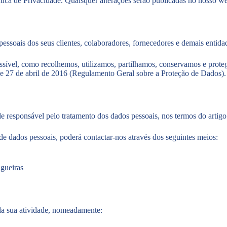
tica de Privacidade. Quaisquer alterações serão publicadas no nosso web
soais dos seus clientes, colaboradores, fornecedores e demais entida
acessível, como recolhemos, utilizamos, partilhamos, conservamos e pro
27 de abril de 2016 (Regulamento Geral sobre a Proteção de Dados).
 responsável pelo tratamento dos dados pessoais, nos termos do artig
de dados pessoais, poderá contactar-nos através dos seguintes meios:
gueiras
da sua atividade, nomeadamente: