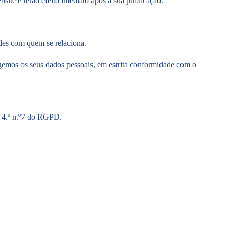
site e terão efeito imediato após a sua publicação.
des com quem se relaciona.
tegemos os seus dados pessoais, em estrita conformidade com o
o 4.º n.º7 do RGPD.