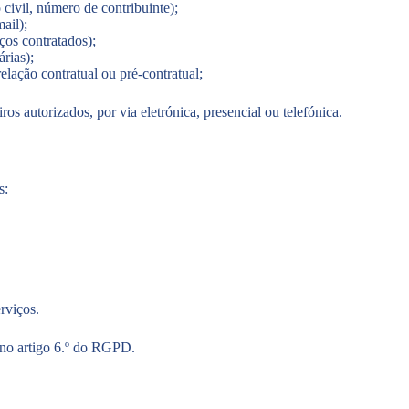
civil, número de contribuinte);
ail);
ços contratados);
rias);
lação contratual ou pré-contratual;
ros autorizados, por via eletrónica, presencial ou telefónica.
s:
rviços.
 no artigo 6.º do RGPD.