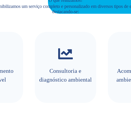
O que realizamos?
ibilizamos um serviço completo e personalizado em diversos tipos de 
destacando-se:
mento
Consultoria e
Acom
vel
diagnóstico ambiental
ambie